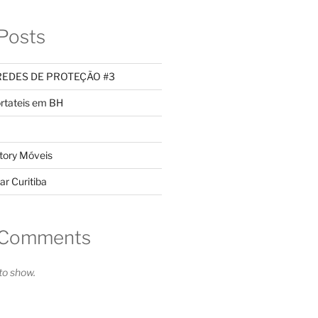
Posts
REDES DE PROTEÇÃO #3
rtateis em BH
tory Móveis
ar Curitiba
 Comments
o show.