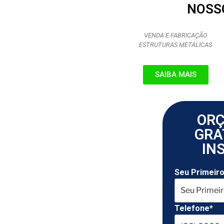
NOSS
VENDA E FABRICAÇÃO
ESTRUTURAS METÁLICAS
SAIBA MAIS
OR
GRA
IN
Seu Primeir
Telefone*