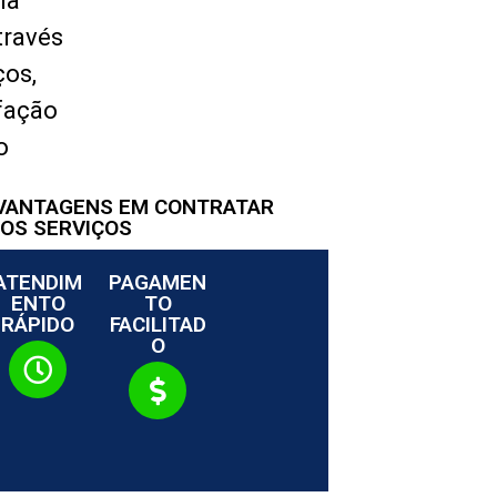
ma
través
ços,
fação
o
 VANTAGENS EM CONTRATAR
OS SERVIÇOS
ATENDIM
PAGAMEN
ENTO
TO
RÁPIDO
FACILITAD
O