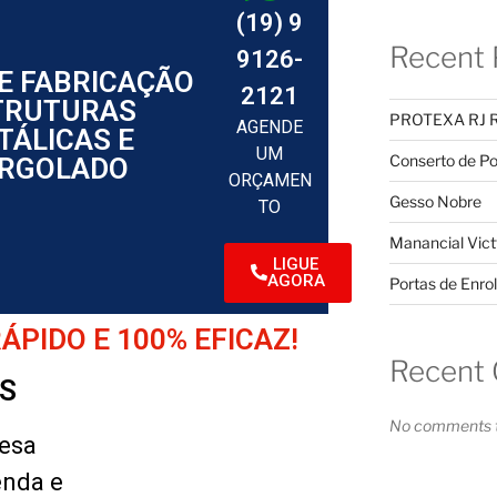
(19) 9
Recent 
9126-
E FABRICAÇÃO
2121
TRUTURAS
PROTEXA RJ 
AGENDE
TÁLICAS E
UM
Conserto de Po
RGOLADO
ORÇAMEN
Gesso Nobre
TO
Manancial Vict
LIGUE
AGORA
Portas de Enrol
PIDO E 100% EFICAZ!
Recent
S
No comments t
esa
enda e