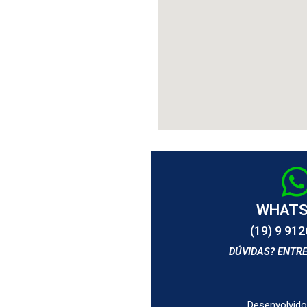
WHAT
(19) 9 91
DÚVIDAS? ENTR
Desenvolvido