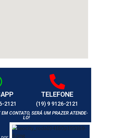
SAPP
TELEFONE
26-2121
(19) 9 9126-2121
E EM CONTATO, SERÁ UM PRAZER ATENDE-
LO!
 por: