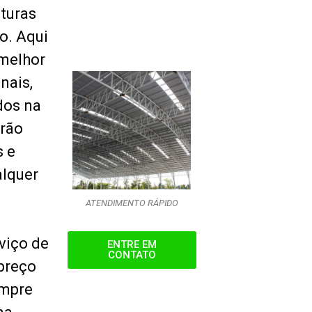
uturas
o. Aqui
 melhor
nais,
dos na
erão
s e
alquer
ATENDIMENTO RÁPIDO
viço de
ENTRE EM
CONTATO
preço
empre