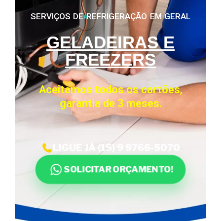
SERVIÇOS DE REFRIGERAÇÃO EM GERAL
GELADEIRAS E
FREEZERS
Aceitamos todos os cartões,
garantia de 3 meses.
LIGUE JÁ (15) 9 9766-5070
SOLICITAR ORÇAMENTO!