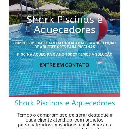
Shark Piscinas e
Aquecedores
SOMOS ESPECIALISTAS EM INSTALAÇÃO E MANUTENÇÃO
DE AQUECEDORES PARA PISCINAS
PISCINA AQUECIDA O ANO TODO? TEMOS A SOLUÇÃO
ENTRE EM CONTATO
Shark Piscinas e Aquecedores
Temos o compromisso de gerar destaque a
cada cliente atendido, com projetos
personalizados, inovadores e entregue aos