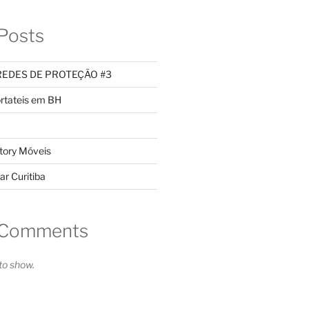
Posts
REDES DE PROTEÇÃO #3
rtateis em BH
tory Móveis
ar Curitiba
 Comments
o show.