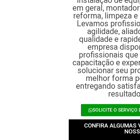
instalação de eq
em geral, montador
reforma, limpeza e
Levamos profissi
agilidade, alia
qualidade e rapid
empresa dispon
profissionais qu
capacitação e exper
solucionar seu p
melhor forma po
entregando satis
resultado
SOLICITE O SERVIÇO
CONFIRA ALGUMAS
NOSS