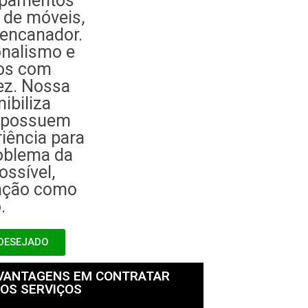
uipamentos
 de móveis,
 encanador.
onalismo e
dos com
ez. Nossa
ibiliza
e possuem
iência para
roblema da
ssível,
fação como
.
 DESEJADO
 VANTAGENS EM CONTRATAR
OS SERVIÇOS