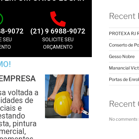
Recent 
88-9072
(21) 9 6988-9072
PROTEXA RJ 
E SEU
SOLICITE SEU
Conserto de Po
ENTO
ORÇAMENTO
Gesso Nobre
MO!
Manancial Vict
 EMPRESA
Portas de Enrol
 voltada a
sidades de
Recent
ciais e
restando
No comments t
sta, pintura
mercial,