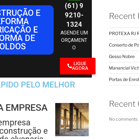
(61) 9
TRUÇÃO E
9210-
Recent 
EFORMA
1324
RICAÇÃO E
AGENDE UM
PROTEXA RJ 
ORMA DE
ORÇAMENT
OLDOS
Conserto de Po
O
Gesso Nobre
LIGUE
Manancial Vict
AGORA
Portas de Enrol
PIDO PELO MELHOR
Recent
A EMPRESA
No comments t
empresa
 construção e