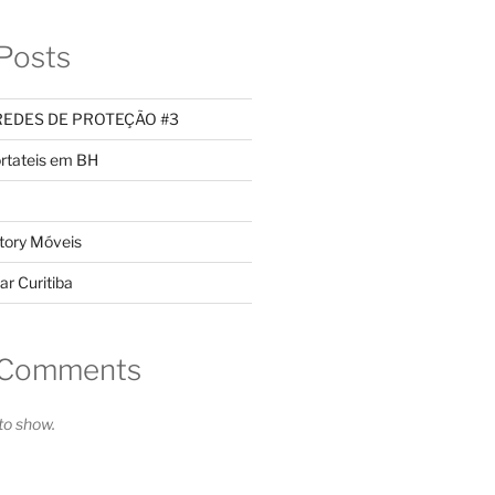
Posts
REDES DE PROTEÇÃO #3
rtateis em BH
tory Móveis
ar Curitiba
 Comments
o show.