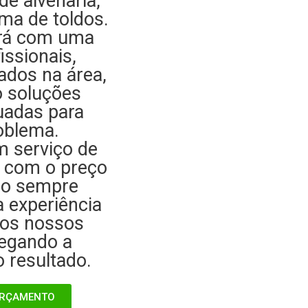
de alvenaria,
rma de toldos.
ará com uma
issionais,
ados na área,
o soluções
uadas para
oblema.
 serviço de
e com o preço
do sempre
 experiência
dos nossos
regando a
 resultado.
 ORÇAMENTO