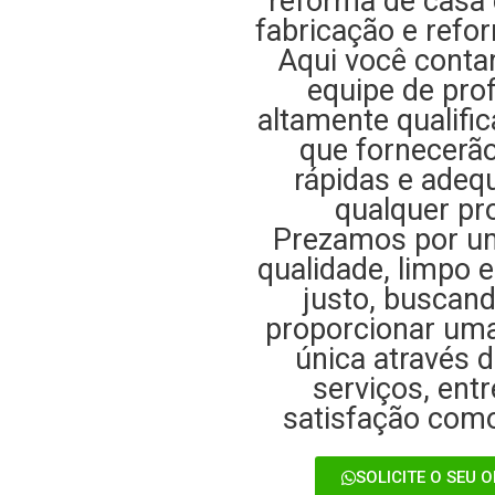
reforma de casa 
fabricação e refo
Aqui você cont
equipe de prof
altamente qualific
que fornecerã
rápidas e adeq
qualquer pr
Prezamos por um
qualidade, limpo 
justo, buscan
proporcionar uma
única através 
serviços, ent
satisfação como
SOLICITE O SEU