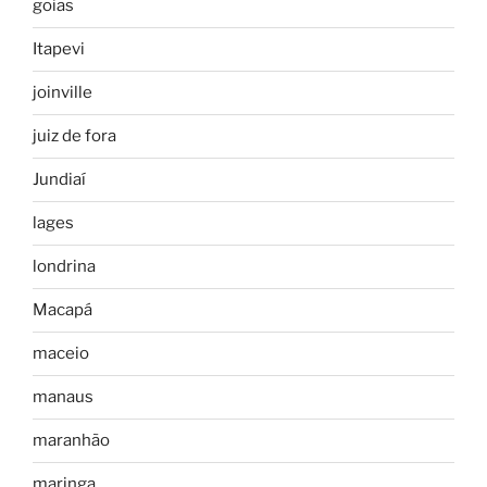
goias
Itapevi
joinville
juiz de fora
Jundiaí
lages
londrina
Macapá
maceio
manaus
maranhão
maringa