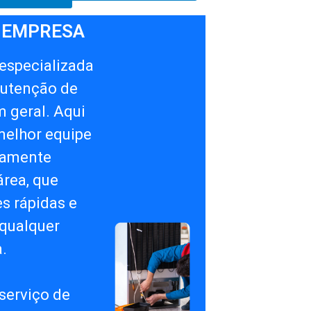
 EMPRESA
specializada
utenção de
 geral. Aqui
melhor equipe
ltamente
área, que
s rápidas e
qualquer
.
serviço de