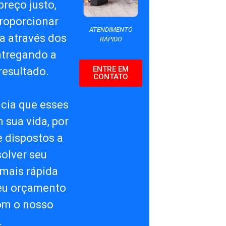
preço justo,
roporcionar
ATENDIMENTO
a através dos
RÁPIDO
ntregando a
ENTRE EM
resultado.
CONTATO
cia que esses
sua vida, por
 dispostos a
solver seu
mais rápida
seu orçamento
om o nosso
.