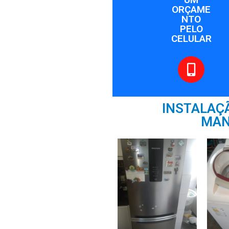
ORÇAME
NTO
PELO
CELULAR
INSTALAÇÃ
MAN