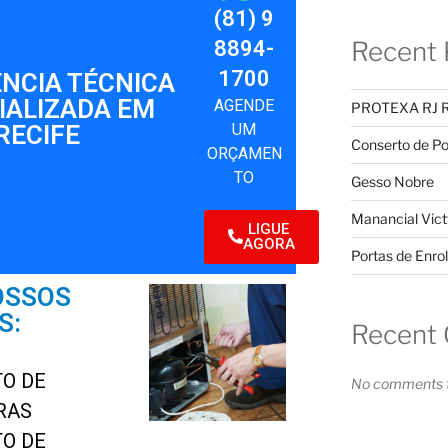
(81) 9
8894-
Recent 
1700
ÊNCIA TÉCNICA
IALIZADA EM
AGENDE
PROTEXA RJ 
RECIFE
UM
Conserto de Po
ORÇAMEN
TO
Gesso Nobre
Manancial Vict
LIGUE
AGORA
Portas de Enrol
OSSOS
S:
Recent
O DE
No comments t
RAS
O DE