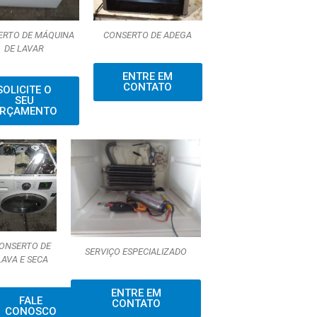
ERTO DE MÁQUINA
CONSERTO DE ADEGA
DE LAVAR
ENTRE EM
CONTATO
SOLICITE O
SEU
RÇAMENTO
ONSERTO DE
SERVIÇO ESPECIALIZADO
LAVA E SECA
ENTRE EM
FALE
CONTATO
CONOSCO