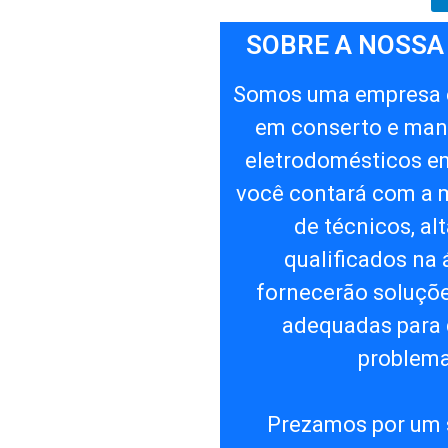
SOBRE A NOSSA
Somos uma empresa e
em conserto e man
eletrodomésticos em
você contará com a 
de técnicos, a
qualificados na 
fornecerão soluçõe
adequadas para 
problema
Prezamos por um 