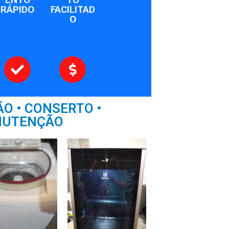
RÁPIDO
FACILITAD
O
O • CONSERTO •
UTENÇÃO