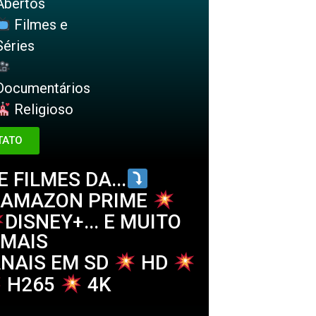
Abertos
Filmes e
Séries
Documentários
Religioso
TATO
 FILMES DA...
AMAZON PRIME
DISNEY+... E MUITO
MAIS
ANAIS EM SD
HD
H265
4K