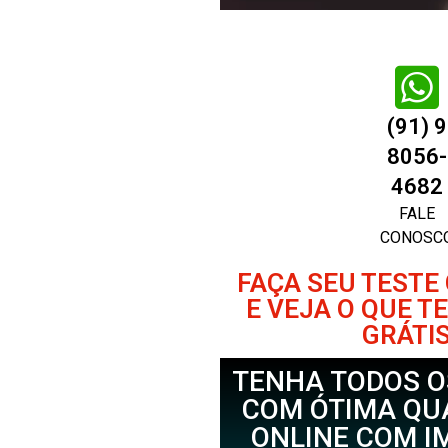
(91) 9
8056-
4682
FALE
CONOSC
FAÇA SEU TESTE
E VEJA O QUE T
GRÁTIS
TENHA TODOS O
COM ÓTIMA QUA
ONLINE COM I