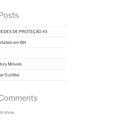
Posts
REDES DE PROTEÇÃO #3
rtateis em BH
tory Móveis
ar Curitiba
 Comments
o show.