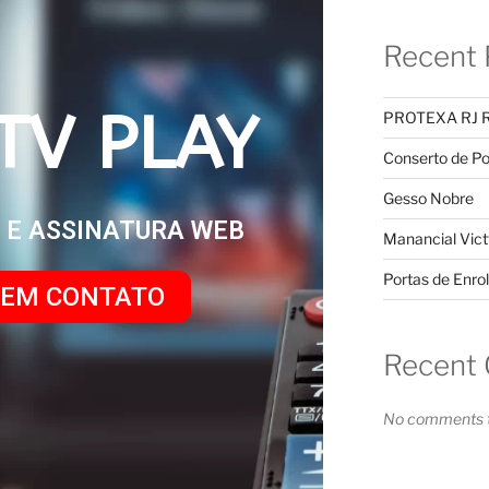
Recent 
TV PLAY
PROTEXA RJ 
Conserto de Po
Gesso Nobre
V E ASSINATURA WEB
Manancial Vict
Portas de Enrol
 EM CONTATO
Recent
No comments t