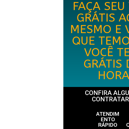
FAÇA SEU
GRÁTIS 
MESMO E 
QUE TEMO
VOCÊ T
GRÁTIS 
HORA
CONFIRA ALG
CONTRATAR
ATENDIM
ENTO
RÁPIDO