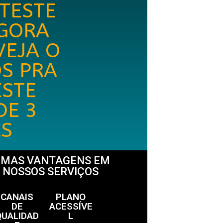
 TESTE
AGORA
VEJA O
S PRA
ESTE
DE 3
S
UMAS VANTAGENS EM
 NOSSOS SERVIÇOS
CANAIS
PLANO
DE
ACESSÍVE
QUALIDAD
L