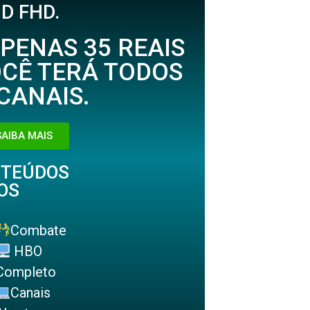
D FHD.
PENAS 35 REAIS
CÊ TERÁ TODOS
CANAIS.
SAIBA MAIS
NTEÚDOS
OS
Combate
HBO
Completo
Canais