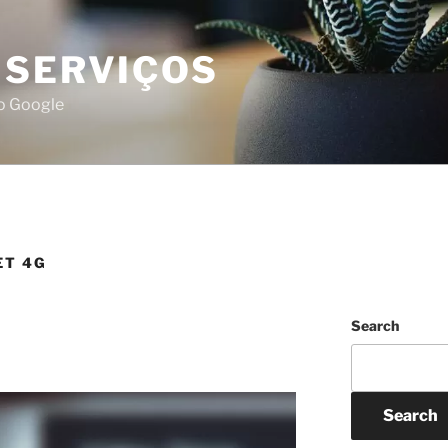
 SERVIÇOS
do Google
ET 4G
Search
Search