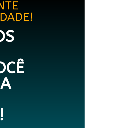
NTE
DADE!
OS
OCÊ
 A
!