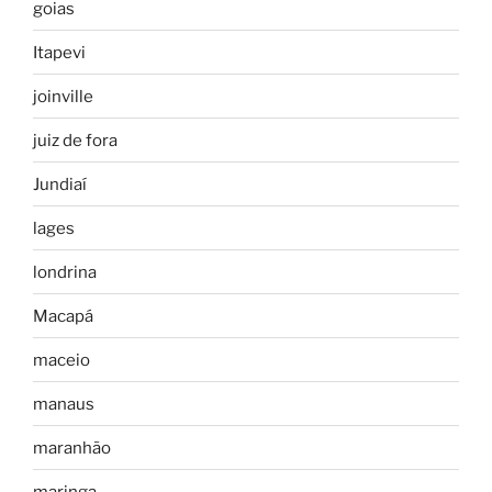
goias
Itapevi
joinville
juiz de fora
Jundiaí
lages
londrina
Macapá
maceio
manaus
maranhão
maringa