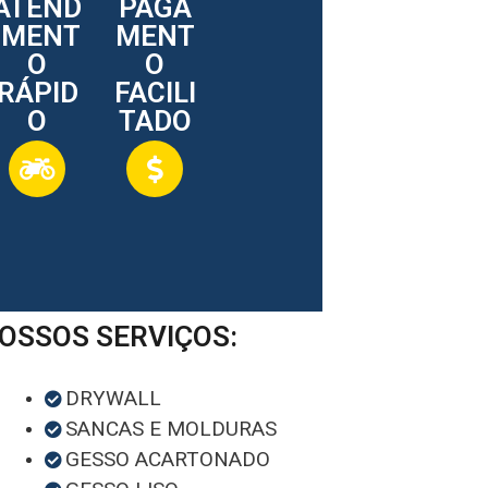
ATEND
PAGA
IMENT
MENT
O
O
RÁPID
FACILI
O
TADO
OSSOS SERVIÇOS:
DRYWALL
SANCAS E MOLDURAS
GESSO ACARTONADO