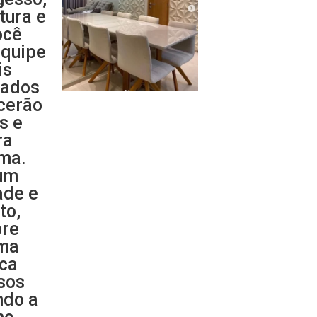
ntura e
ocê
equipe
is
cados
ecerão
s e
ra
ma.
um
ade e
to,
re
uma
ica
sos
ndo a