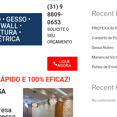
(31) 9
Recent 
8809-
 • GESSO •
0653
WALL •
PROTEXA RJ 
SOLICITE O
NTURA •
SEU
ÉTRICA
Conserto de Po
ORÇAMENTO
Gesso Nobre
Manancial Vict
LIGUE
AGORA
Portas de Enrol
PIDO E 100% EFICAZ!
Recent
SA
No comments t
resa
gesso,