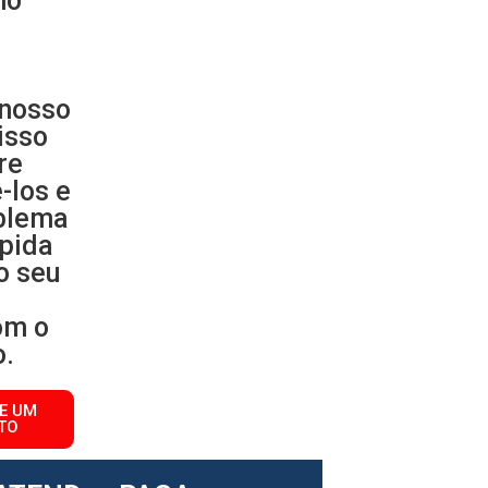
mo
 nosso
isso
re
-los e
oblema
pida
 o seu
om o
o.
TE UM
TO