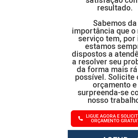
satisfação co
resultado.
Sabemos da
importância que o
serviço tem, por 
estamos semp
dispostos a atendê
a resolver seu pr
da forma mais rá
possível. Solicite
orçamento e
surpreenda-se c
nosso trabalh
LIGUE AGORA E SOLICI
ORÇAMENTO GRATUI