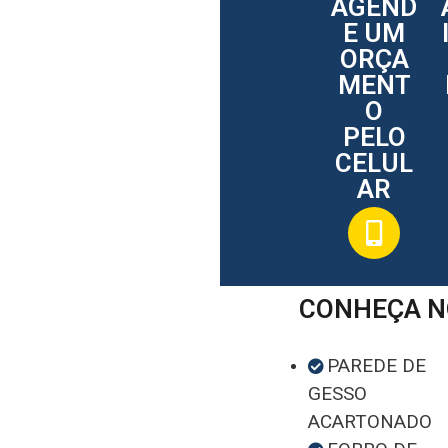
AGEND
E UM
ORÇA
MENT
O
PELO
CELUL
AR
CONHEÇA N
PAREDE DE
GESSO
ACARTONADO