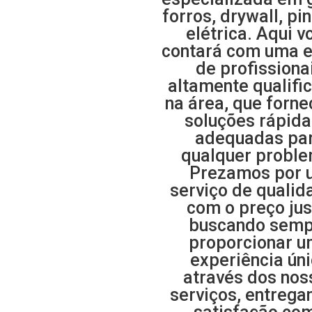
forros, drywall, pi
elétrica. Aqui v
contará com uma 
de profissiona
altamente qualifi
na área, que forn
soluções rápida
adequadas pa
qualquer proble
Prezamos por 
serviço de qualid
com o preço jus
buscando semp
proporcionar 
experiência ún
através dos nos
serviços, entrega