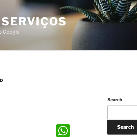
 SERVIÇOS
do Google
3D
Search
Search