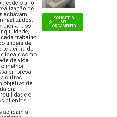
 desde o ano
ealização de
os achavam
SOLICITE O
m realizados.
SEU
rcionar aos
ORÇAMENTO
anquilidade,
e cada trabalho
do a ideia de
eito acima de
s ideais como
ade de vida
a o melhor
ssa empresa.
 e outros
 objetivo de
da dia
nquilidade e
s clientes.
e aplicam a