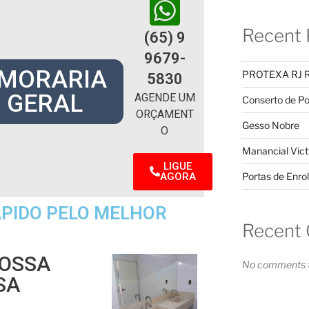
Recent 
(65) 9
9679-
MORARIA
PROTEXA RJ 
5830
 GERAL
AGENDE UM
Conserto de Po
ORÇAMENT
Gesso Nobre
O
Manancial Vict
LIGUE
AGORA
Portas de Enrol
PIDO PELO MELHOR
Recent
NOSSA
No comments t
SA