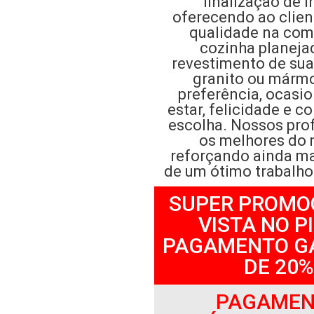
finalização de i
oferecendo ao clien
qualidade na com
cozinha planeja
revestimento de su
granito ou mármo
preferência, ocasi
estar, felicidade e c
escolha. Nossos prof
os melhores do
reforçando ainda ma
de um ótimo trabalho 
SUPER PROMO
VISTA NO PI
PAGAMENTO G
DE 20%
PAGAMENT