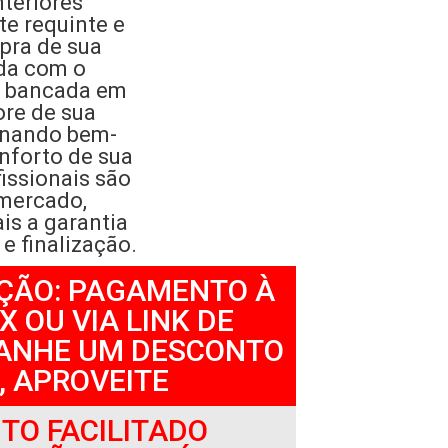
nteriores
te requinte e
pra de sua
da com o
a bancada em
re de sua
onando bem-
onforto de sua
issionais são
 mercado,
is a garantia
e finalização.
ÇÃO: PAGAMENTO À
X OU VIA LINK DE
ANHE UM DESCONTO
, APROVEITE
O FACILITADO