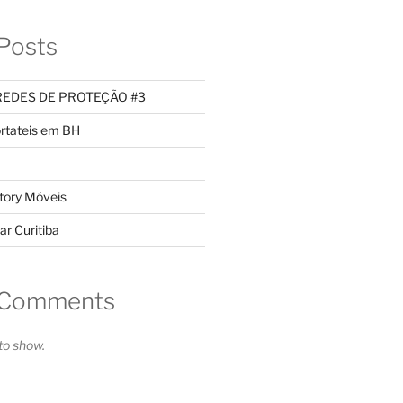
Posts
REDES DE PROTEÇÃO #3
rtateis em BH
tory Móveis
ar Curitiba
 Comments
o show.