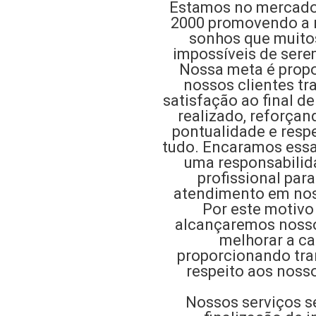
Estamos no mercado
2000 promovendo a r
sonhos que muit
impossíveis de sere
Nossa meta é propo
nossos clientes tr
satisfação ao final d
realizado, reforçan
pontualidade e resp
tudo. Encaramos essa
uma responsabilid
profissional par
atendimento em no
Por este motivo
alcançaremos nosso
melhorar a ca
proporcionando tra
respeito aos nosso
Nossos serviços s