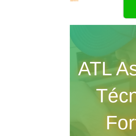
ATL As
Téc
For