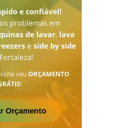
pido e confiável!
os problemas em
uinas de lavar
,
lava
reezers
e
side by side
Fortaleza!
licite seu
ORÇAMENTO
GRÁTIS
!
tar Orçamento