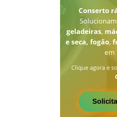
Conserto rá
Solucionam
geladeiras
,
máq
e seca, fogão
,
f
em 
Clique agora e so
Solici