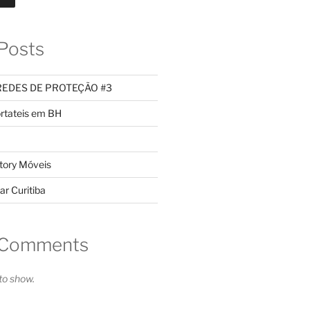
Posts
REDES DE PROTEÇÃO #3
rtateis em BH
tory Móveis
ar Curitiba
 Comments
o show.