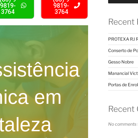
9819-
9819-
3764
3764
Recent 
PROTEXA RJ 
Conserto de Po
sistência
Gesso Nobre
Manancial Vict
Portas de Enrol
nica em
Recent
taleza
No comments t