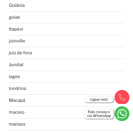
Goiânia
goias
Itapevi
joinville
juiz de fora
Jundiaí
lages
londrina
Ligue-nos!
Macapá
Fale conosco
maceio
via WhatsApp
manaus