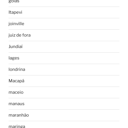
goias
Itapevi
joinville
juiz de fora
Jundiaí
lages
londrina
Macapá
maceio
manaus
maranhão
maringa