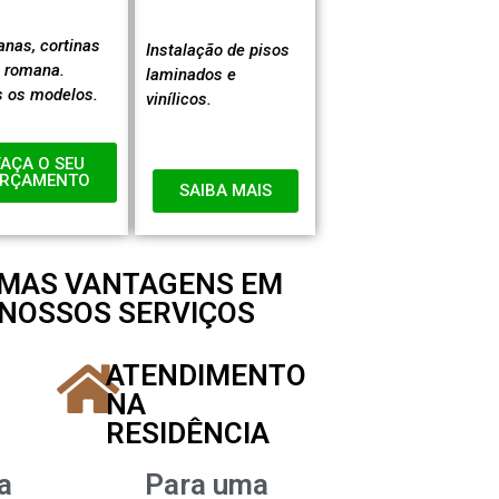
anas, cortinas
Instalação de pisos
e romana.
laminados e
 os modelos.
vinílicos.
FAÇA O SEU
RÇAMENTO
SAIBA MAIS
UMAS VANTAGENS EM
NOSSOS SERVIÇOS
ATENDIMENTO
NA
RESIDÊNCIA
a
Para uma