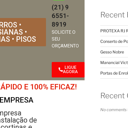
(21) 9
Recent 
6551-
RROS •
8919
IANAS •
PROTEXA RJ 
SOLICITE O
AS • PISOS
SEU
Conserto de Po
ORÇAMENTO
Gesso Nobre
Manancial Vict
LIGUE
AGORA
Portas de Enrol
PIDO E 100% EFICAZ!
Recent
 EMPRESA
No comments t
mpresa
nstalação de
 cortinas e