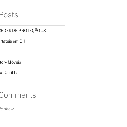
Posts
REDES DE PROTEÇÃO #3
rtateis em BH
tory Móveis
ar Curitiba
 Comments
o show.