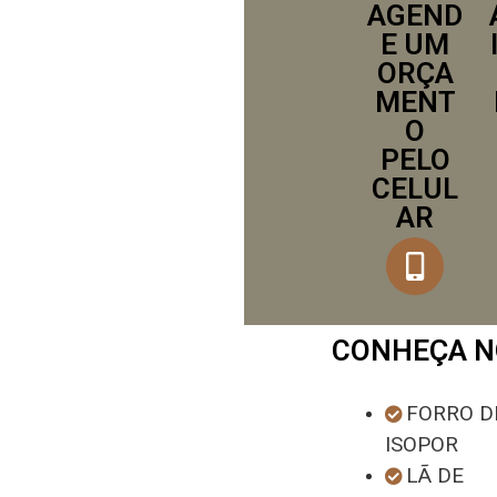
AGEND
E UM
ORÇA
MENT
O
PELO
CELUL
AR
CONHEÇA N
FORRO D
ISOPOR
LÃ DE