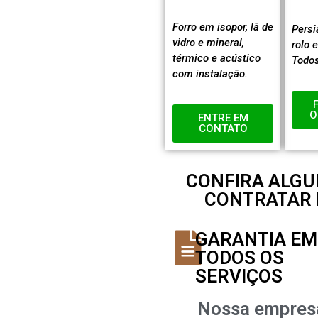
Forro em isopor, lã de
Persi
vidro e mineral,
rolo 
térmico e acústico
Todos
com instalação.
O
ENTRE EM
CONTATO
CONFIRA ALG
CONTRATAR 
GARANTIA EM
TODOS OS
SERVIÇOS
Nossa empres