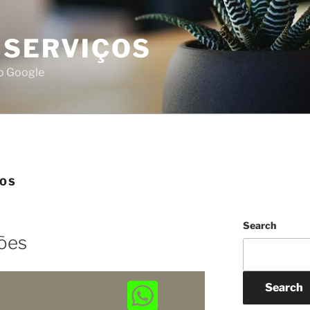
 SERVIÇOS
do Google
SOS
Search
ões
Search