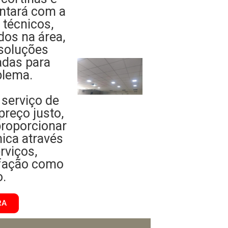
ontará com a
 técnicos,
dos na área,
soluções
adas para
blema.
serviço de
preço justo,
roporcionar
ica através
rviços,
sfação como
o.
RA