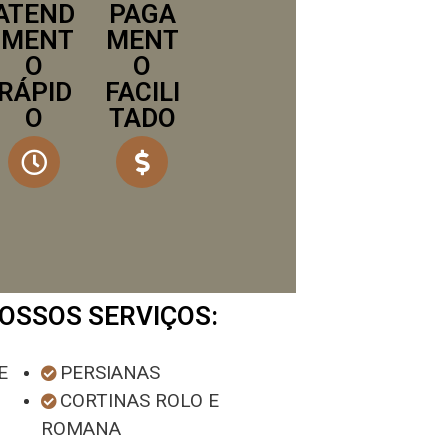
ATEND
PAGA
IMENT
MENT
O
O
RÁPID
FACILI
O
TADO
OSSOS SERVIÇOS:
E
PERSIANAS
CORTINAS ROLO E
ROMANA