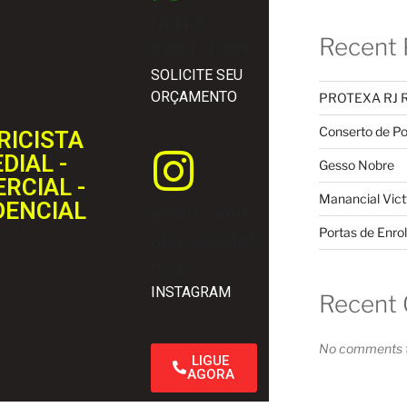
(63) 9
Recent 
9241-1369
SOLICITE SEU
ORÇAMENTO
PROTEXA RJ 
Conserto de Po
RICISTA
DIAL -
Gesso Nobre
RCIAL -
Manancial Vict
DENCIAL
@mrc_inst
Portas de Enrol
alacoeselet
ricas
INSTAGRAM
Recent
No comments t
LIGUE
AGORA