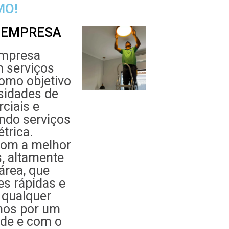
MO!
 EMPRESA
mpresa
m serviços
como objetivo
sidades de
ciais e
ando serviços
étrica.
com a melhor
s, altamente
área, que
es rápidas e
 qualquer
mos por um
ade e com o