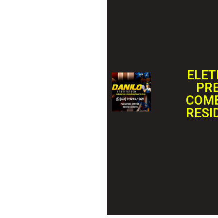
ELET
PRE
COME
RESI