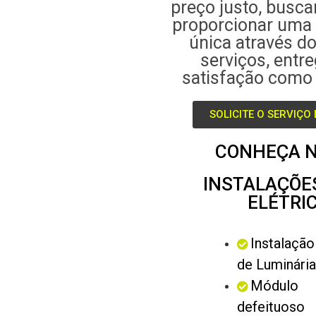
preço justo, busc
proporcionar uma 
única através d
serviços, entr
satisfação como 
SOLICITE O SERVIÇO
CONHEÇA N
INSTALAÇÕE
ELÉTRI
Instalação
de Luminári
Módulo
defeituoso