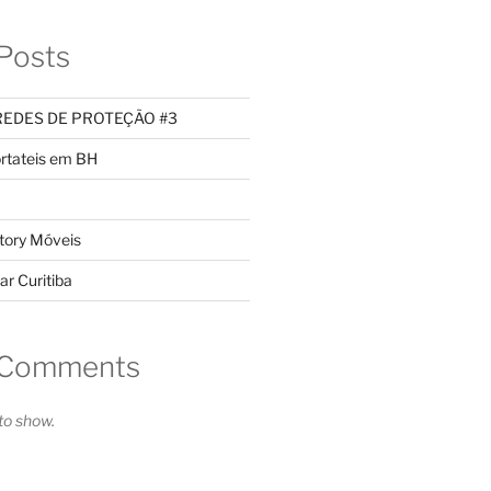
Posts
REDES DE PROTEÇÃO #3
rtateis em BH
tory Móveis
ar Curitiba
 Comments
o show.