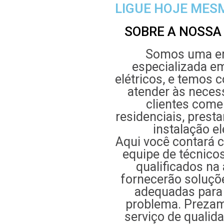
LIGUE HOJE MES
SOBRE A NOSSA
Somos uma e
especializada e
elétricos, e temos 
atender às neces
clientes comer
residenciais, prest
instalação el
Aqui você contará 
equipe de técnico
qualificados na 
fornecerão soluçõ
adequadas para
problema. Preza
serviço de qualid