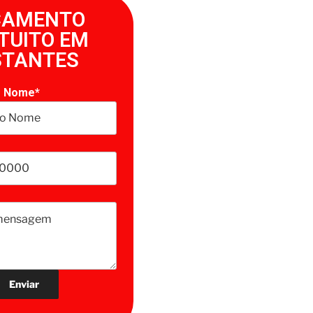
ÇAMENTO
TUITO EM
STANTES
o Nome*