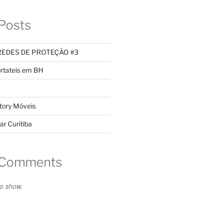
Posts
REDES DE PROTEÇÃO #3
rtateis em BH
tory Móveis
ar Curitiba
 Comments
o show.