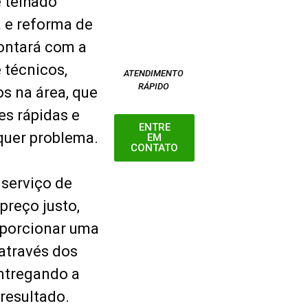
 telhado
a e reforma de
contará com a
 técnicos,
ATENDIMENTO
RÁPIDO
s na área, que
es rápidas e
ENTRE
quer problema.
EM
CONTATO
serviço de
preço justo,
porcionar uma
através dos
entregando a
resultado.