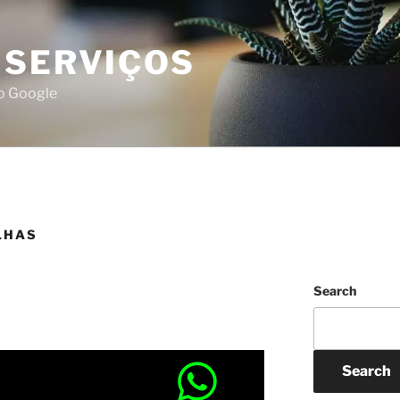
 SERVIÇOS
do Google
LHAS
Search
Search