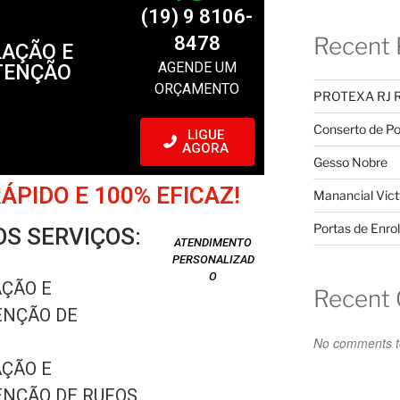
(19) 9 8106-
8478
Recent 
LAÇÃO E
AGENDE UM
TENÇÃO
ORÇAMENTO
PROTEXA RJ 
Conserto de Po
LIGUE
AGORA
Gesso Nobre
PIDO E 100% EFICAZ!
Manancial Vict
Portas de Enrol
S SERVIÇOS:
ATENDIMENTO
PERSONALIZAD
O
AÇÃO E
Recent
NÇÃO DE
No comments t
AÇÃO E
NÇÃO DE RUFOS