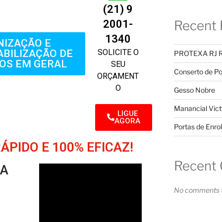
(21) 9
2001-
Recent 
1340
NIZAÇÃO E
SOLICITE O
BILIZAÇÃO DE
PROTEXA RJ 
OS EM GERAL
SEU
Conserto de Po
ORÇAMENT
O
Gesso Nobre
Manancial Vict
LIGUE
AGORA
Portas de Enrol
PIDO E 100% EFICAZ!
Recent
SA
No comments t