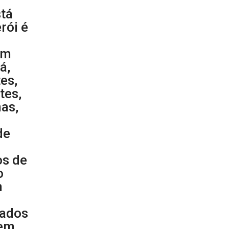
stá
rói é
a
em
á,
es,
tes,
nas,
de
os de
o
m
cados
 em