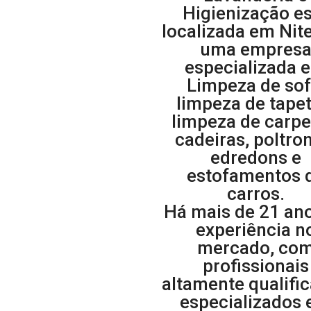
Higienização e
localizada em Nite
uma empres
especializada 
Limpeza de sof
limpeza de tapet
limpeza de carpe
cadeiras, poltro
edredons e
estofamentos 
carros.
Há mais de 21 an
experiência n
mercado, co
profissionais
altamente qualifi
especializados