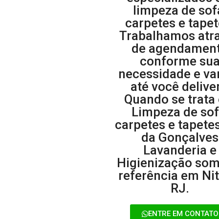
limpeza de sof
carpetes e tapet
Trabalhamos atr
de agendamen
conforme su
necessidade e v
até você deliver
Quando se trata
Limpeza de sof
carpetes e tapete
da Gonçalves
Lavanderia e
Higienização som
referência em Nit
RJ.
ENTRE EM CONTATO