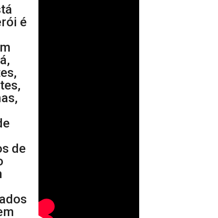
stá
rói é
a
em
á,
es,
tes,
nas,
de
os de
o
m
cados
 em