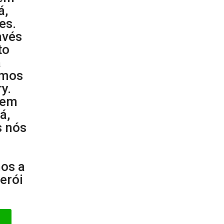
á,
es.
avés
to
a
amos
y.
 em
á,
s nós
os a
erói