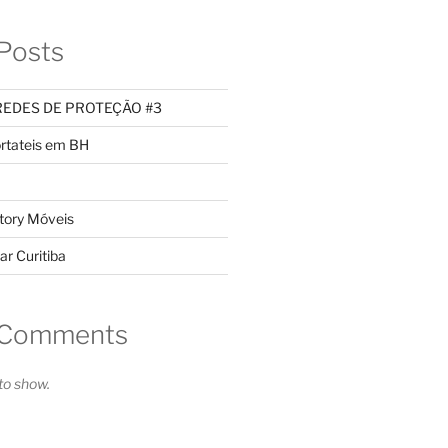
Posts
REDES DE PROTEÇÃO #3
rtateis em BH
tory Móveis
ar Curitiba
 Comments
o show.