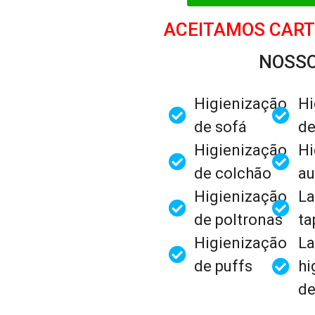
ACEITAMOS CART
NOSSO
Higienização
Hi
de sofá
de
Higienização
Hi
de colchão
au
Higienização
La
de poltronas
ta
Higienização
La
de puffs
hi
de