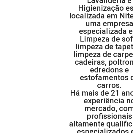
Lavanderia e
Higienização e
localizada em Nite
uma empres
especializada 
Limpeza de sof
limpeza de tapet
limpeza de carpe
cadeiras, poltro
edredons e
estofamentos 
carros.
Há mais de 21 an
experiência n
mercado, co
profissionais
altamente qualifi
especializados