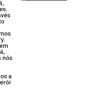
á,
es.
avés
to
a
amos
y.
 em
á,
s nós
os a
erói