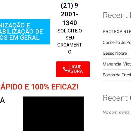
(21) 9
2001-
Recent 
1340
NIZAÇÃO E
SOLICITE O
BILIZAÇÃO DE
PROTEXA RJ 
OS EM GERAL
SEU
Conserto de Po
ORÇAMENT
O
Gesso Nobre
Manancial Vict
LIGUE
AGORA
Portas de Enrol
PIDO E 100% EFICAZ!
Recent
SA
No comments t