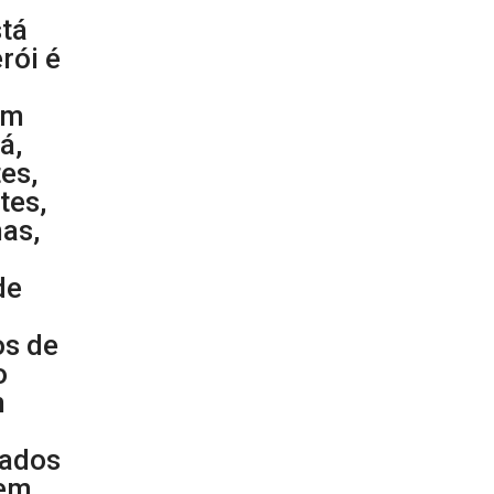
stá
rói é
a
em
á,
es,
tes,
nas,
de
os de
o
m
cados
 em