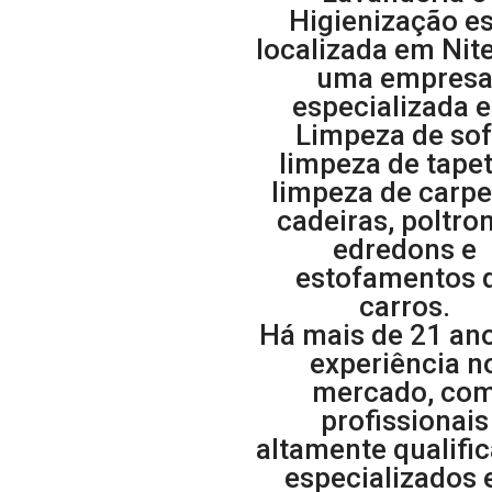
Higienização e
localizada em Nite
uma empres
especializada 
Limpeza de sof
limpeza de tapet
limpeza de carpe
cadeiras, poltro
edredons e
estofamentos 
carros.
Há mais de 21 an
experiência n
mercado, co
profissionais
altamente qualifi
especializados