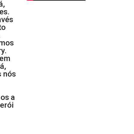
á,
es.
avés
to
a
amos
y.
 em
á,
s nós
os a
erói