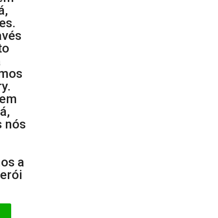
á,
es.
avés
to
a
amos
y.
 em
á,
s nós
os a
erói