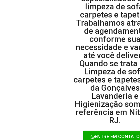
limpeza de sof
carpetes e tapet
Trabalhamos atr
de agendamen
conforme su
necessidade e v
até você deliver
Quando se trata
Limpeza de sof
carpetes e tapete
da Gonçalves
Lavanderia e
Higienização som
referência em Nit
RJ.
ENTRE EM CONTATO