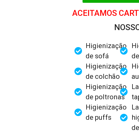
ACEITAMOS CART
NOSSO
Higienização
Hi
de sofá
de
Higienização
Hi
de colchão
au
Higienização
La
de poltronas
ta
Higienização
La
de puffs
hi
de