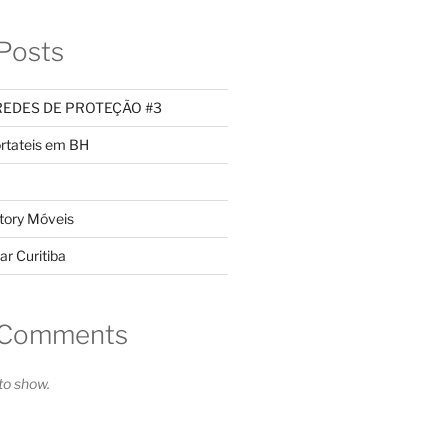
Posts
REDES DE PROTEÇÃO #3
rtateis em BH
tory Móveis
ar Curitiba
 Comments
o show.