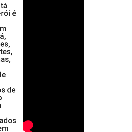
stá
rói é
a
em
á,
es,
tes,
nas,
de
os de
o
m
cados
 em