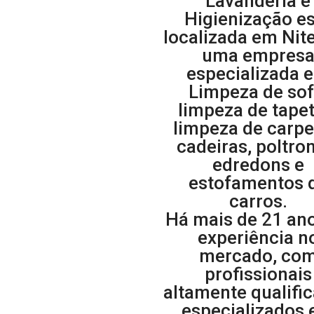
Lavanderia e
Higienização e
localizada em Nite
uma empres
especializada 
Limpeza de sof
limpeza de tapet
limpeza de carpe
cadeiras, poltro
edredons e
estofamentos 
carros.
Há mais de 21 an
experiência n
mercado, co
profissionais
altamente qualifi
especializados