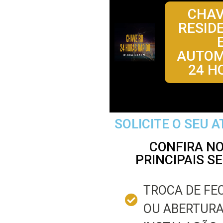
CHAV
RESID
AUTOM
24 H
SOLICITE O SEU 
CONFIRA N
PRINCIPAIS S
TROCA DE F
OU ABERTUR