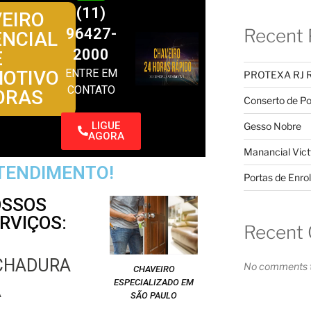
(11)
EIRO
96427-
Recent 
ENCIAL
2000
E
OTIVO
ENTRE EM
PROTEXA RJ 
CONTATO
ORAS
Conserto de Po
LIGUE
Gesso Nobre
AGORA
Manancial Vict
ATENDIMENTO!
Portas de Enrol
OSSOS
ERVIÇOS:
Recent
ECHADURA
No comments t
CHAVEIRO
ESPECIALIZADO EM
A
SÃO PAULO