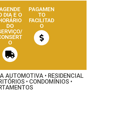
AGENDE
PAGAMEN
O DIA E O
TO
HORÁRIO
FACILITAD
DO
O
SERVIÇO/
CONSERT
O
HA AUTOMOTIVA • RESIDENCIAL
RITÓRIOS • CONDOMÍNIOS •
RTAMENTOS