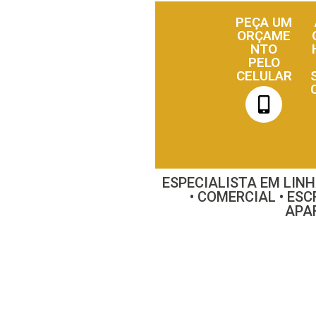
PEÇA UM
ORÇAME
NTO
PELO
CELULAR
ESPECIALISTA EM LIN
• COMERCIAL • ESC
APA