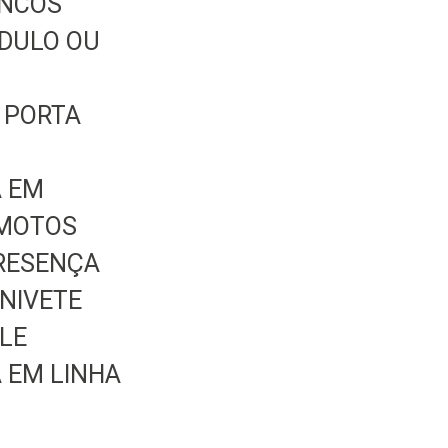
INCOS
DULO OU
 PORTA
A EM
 MOTOS
RESENÇA
ANIVETE
LE
A EM LINHA