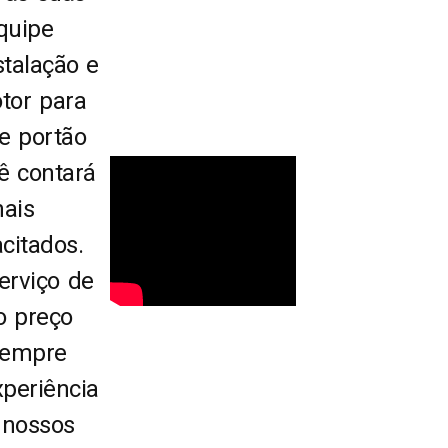
quipe
stalação e
tor para
de portão
cê contará
nais
citados.
rviço de
o preço
sempre
periência
 nossos