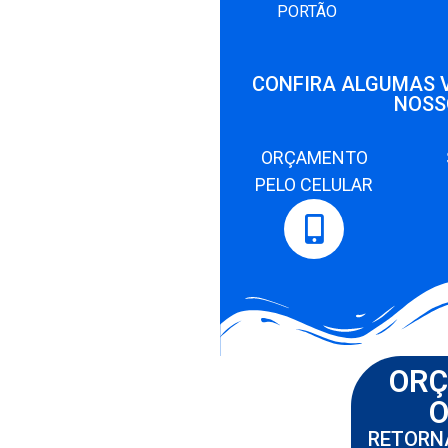
PORTÃO
CONFIRA ALGUMAS 
NOSS
ORÇAMENTO
PELO CELULAR
OR
O