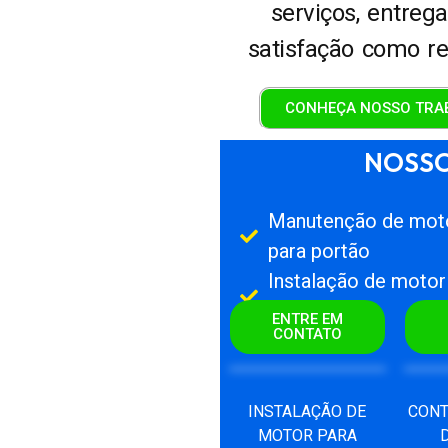
serviços, entreg
satisfação como re
CONHEÇA NOSSO TRA
NOSSO
Manutenção de mot
para portão
Instalação de motor
para portão
ENTRE EM
CONTATO
INSTALAÇÃO DE
CONT
MOTOR PARA