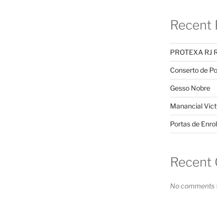
Recent 
tatu's
PROTEXA RJ 
Conserto de Po
utençã
Gesso Nobre
Manancial Vict
Portas de Enrol
o e
Recent
No comments t
alação