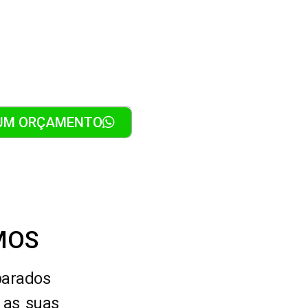
os
 UM ORÇAMENTO
MOS
parados
 as suas