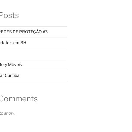
Posts
REDES DE PROTEÇÃO #3
rtateis em BH
tory Móveis
ar Curitiba
 Comments
o show.