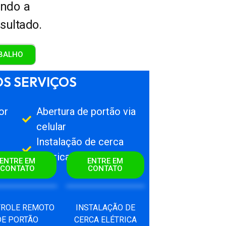
ando a
sultado.
BALHO
S SERVIÇOS
or
Abertura de portão via
celular
Instalação de cerca
elétrica
ENTRE EM
ENTRE EM
CONTATO
CONTATO
ROLE REMOTO
INSTALAÇÃO DE
DE PORTÃO
CERCA ELÉTRICA