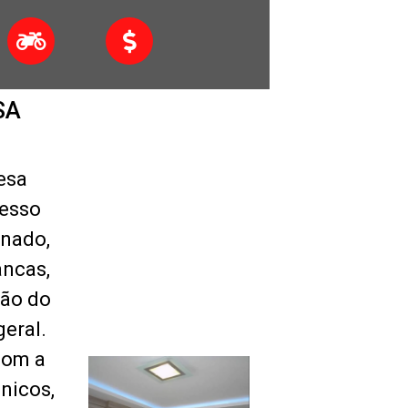
SA
esa
gesso
onado,
ancas,
ão do
geral.
com a
nicos,