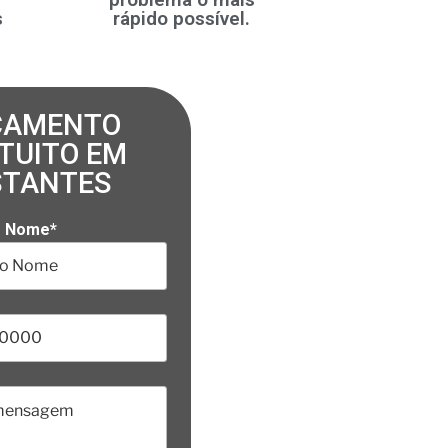
s
rápido possível.
ÇAMENTO
TUITO EM
STANTES
o Nome*