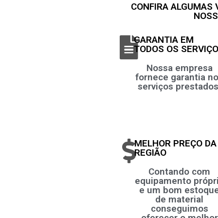
CONFIRA ALGUMAS
NOSS
GARANTIA EM
TODOS OS SERVIÇ
Nossa empresa
fornece garantia n
serviços prestados
MELHOR PREÇO DA
REGIÃO
Contando com
equipamento própr
e um bom estoqu
de material
conseguimos
oferecer o melhor