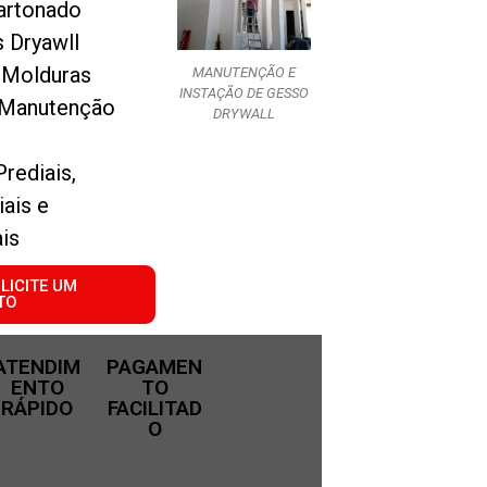
artonado
s Dryawll
 Molduras
MANUTENÇÃO E
INSTAÇÃO DE GESSO
 Manutenção
DRYWALL
o
Prediais,
ais e
is
LICITE UM
TO
ATENDIM
PAGAMEN
ENTO
TO
RÁPIDO
FACILITAD
O