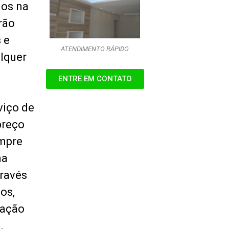
dos na
rão
 e
ATENDIMENTO RÁPIDO
lquer
ENTRE EM CONTATO
viço de
preço
empre
ma
través
os,
fação
.