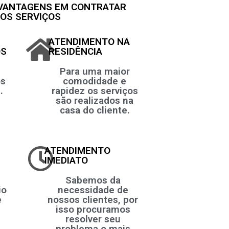
 VANTAGENS EM CONTRATAR
OS SERVIÇOS
ATENDIMENTO NA
OS
RESIDÊNCIA
Para uma maior
os
comodidade e
.
rapidez os serviços
são realizados na
casa do cliente.
ATENDIMENTO
IMEDIATO
Sabemos da
io
necessidade de
e
nossos clientes, por
isso procuramos
resolver seu
problema o mais