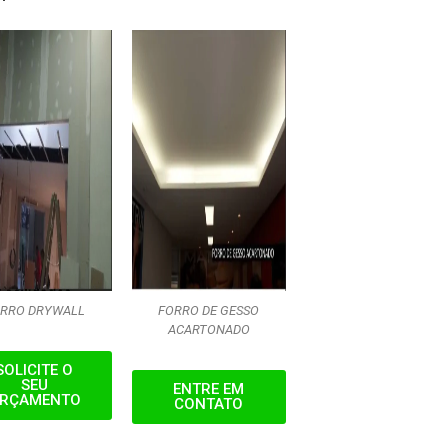
RRO DRYWALL
FORRO DE GESSO
ACARTONADO
SOLICITE O
SEU
ENTRE EM
RÇAMENTO
CONTATO