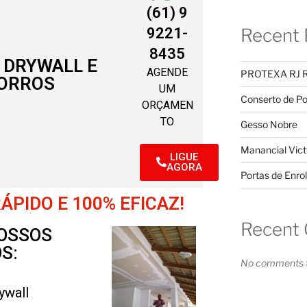
(61) 9
9221-
Recent 
8435
 DRYWALL E
AGENDE
PROTEXA RJ 
ORROS
UM
Conserto de Po
ORÇAMEN
TO
Gesso Nobre
Manancial Vict
LIGUE
AGORA
Portas de Enrol
PIDO E 100% EFICAZ!
Recent
OSSOS
S:
No comments t
ywall