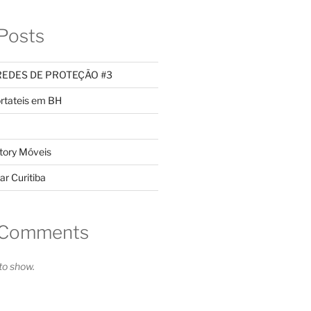
Posts
REDES DE PROTEÇÃO #3
rtateis em BH
tory Móveis
ar Curitiba
 Comments
o show.