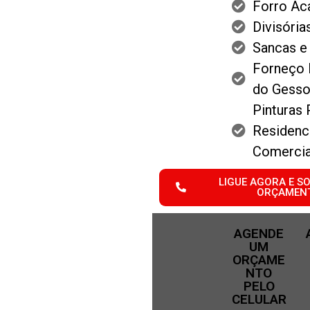
Forro Ac
Divisória
Sancas e
Forneço
do Gess
Pinturas 
Residenci
Comercia
LIGUE AGORA E SO
ORÇAMEN
AGENDE
UM
ORÇAME
NTO
PELO
CELULAR