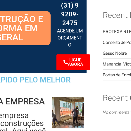
(31) 9
9209-
Recent 
TRUÇÃO E
2475
ORMA EM
AGENDE UM
PROTEXA RJ 
GERAL
ORÇAMENT
Conserto de Po
O
Gesso Nobre
LIGUE
Manancial Vict
AGORA
Portas de Enrol
PIDO PELO MELHOR
Recent
A EMPRESA
No comments t
empresa
 construções