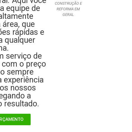
al. Aqui você
CONSTRUÇÃO E
a equipe de
REFORMA EM
 altamente
GERAL
 área, que
ões rápidas e
a qualquer
ma.
 serviço de
e com o preço
do sempre
 experiência
dos nossos
regando a
 resultado.
 ORÇAMENTO