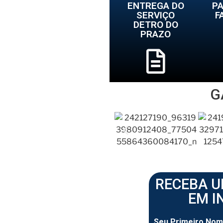
ENTREGA DO
P
SERVIÇO
F
DETRO DO
PRAZO
G
RECEBA 
EM I
Seu Primeiro Nom