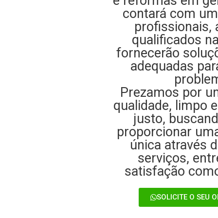
e reformas em ger
contará com um
profissionais,
qualificados na
fornecerão soluç
adequadas par
proble
Prezamos por um
qualidade, limpo 
justo, buscan
proporcionar uma
única através 
serviços, ent
satisfação como
SOLICITE O SEU