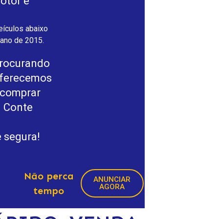
otor e
eículos abaixo
ano de 2015.
procurando
oferecemos
e comprar
. Conte
 segura!
Não perca
ANUNCIAR
AGORA
tempo