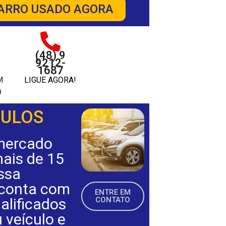
ARRO USADO AGORA
(48) 9
9212-
1687
M
LIGUE AGORA!
O
CULOS
mercado
ais de 15
ssa
 conta com
ENTRE EM
ualificados
CONTATO
u veículo e