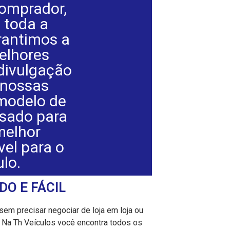
omprador,
 toda a
rantimos a
elhores
divulgação
 nossas
modelo de
nsado para
melhor
vel para o
ulo.
DO E FÁCIL
sem precisar negociar de loja em loja ou
 Na Th Veículos você encontra todos os