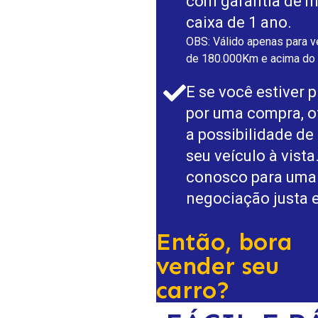
com garantia de m
caixa de 1 ano.
OBS: Válido apenas para v
de 180.000Km e acima do 
E se você estiver 
por uma compra, 
a possibilidade d
seu veículo à vista
conosco para uma
negociação justa e
Então, bora
vender seu
carro?