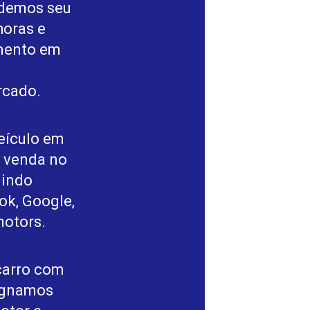
ndemos seu
horas e
mento em
rcado.
eículo em
e venda no
uindo
ok, Google,
motors.
carro com
signamos