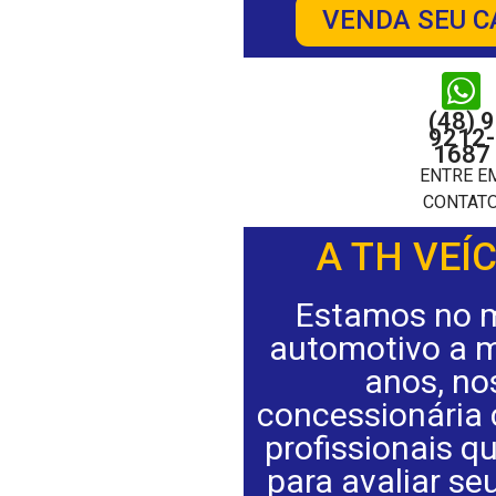
VENDA SEU C
(48) 9
9212-
1687
ENTRE E
CONTAT
A TH VEÍ
Estamos no 
automotivo a m
anos, no
concessionária
profissionais q
para avaliar se