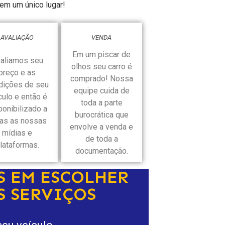
em um único lugar!
AVALIAÇÃO
VENDA
Em um piscar de
aliamos seu
olhos seu carro é
preço e as
comprado! Nossa
dições de seu
equipe cuida de
culo e então é
toda a parte
ponibilizado a
burocrática que
as as nossas
envolve a venda e
mídias e
de toda a
lataformas.
documentação.
S EM ESCOLHER
S SERVIÇOS