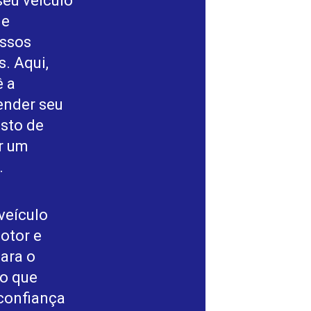
eu veículo
 e
ssos
. Aqui,
ê a
ender seu
usto de
r um
.
veículo
otor e
ara o
 o que
confiança