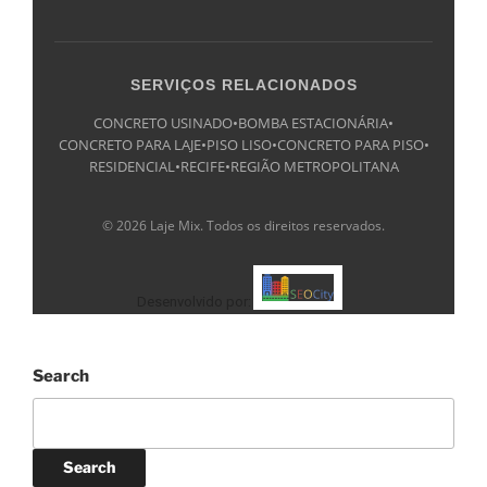
SERVIÇOS RELACIONADOS
CONCRETO USINADO
•
BOMBA ESTACIONÁRIA
•
CONCRETO PARA LAJE
•
PISO LISO
•
CONCRETO PARA PISO
•
RESIDENCIAL
•
RECIFE
•
REGIÃO METROPOLITANA
© 2026 Laje Mix. Todos os direitos reservados.
Desenvolvido por:
Search
Search