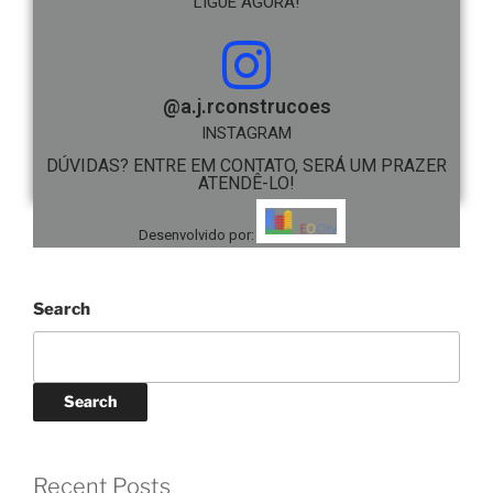
LIGUE AGORA!
@a.j.rconstrucoes
INSTAGRAM
DÚVIDAS? ENTRE EM CONTATO, SERÁ UM PRAZER
ATENDÊ-LO!
Desenvolvido por:
Search
Search
Recent Posts