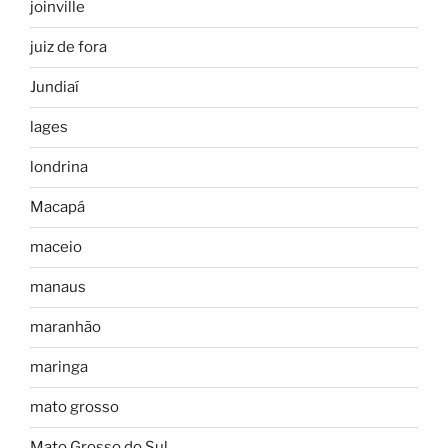
joinville
juiz de fora
Jundiaí
lages
londrina
Macapá
maceio
manaus
maranhão
maringa
mato grosso
Mato Grosso do Sul